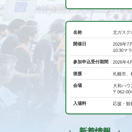
名称
北ガスグル
開催日
2026年
10:30
参加申込受付期間
2026年
後援
札幌市、
会場
大和ハウ
〒062-
入場料
応援・観
新着情報