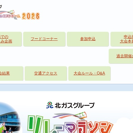
場での
申込
フードコーナー
参加申込
しみ企画
大会本
過去開催
会結果
交通アクセス
大会ルール・Q&A