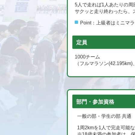
5人で走れば1人あたりの周
サクッと走り終わったら、
Point：上級者はミニマ
定員
1000チーム
（フルマラソン(42.195km
部門・参加資格
一般の部・学生の部 共通
1周2kmを1人で完走可能
※18歳未満の参加者は、