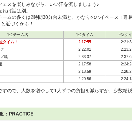
フェスを楽しみながら、いい汗を流しましょう♪
なれば話は別。
チームの多くは2時間30分台未満と、かなりのハイペース！難
ッと近づくかも！
1位チーム名
1位タイム
2位タ
位タイム！
2:17:55
2:21:3
ング
2:22:01
2:23:2
ーズ魂
2:33:37
2:37:0
海道
2:17:58
2:24:2
2:18:59
2:28:2
ち
2:20:56
2:24:1
ですので、人数を増やして1人ずつの負担を減らすか、少数精
度：PRACTICE