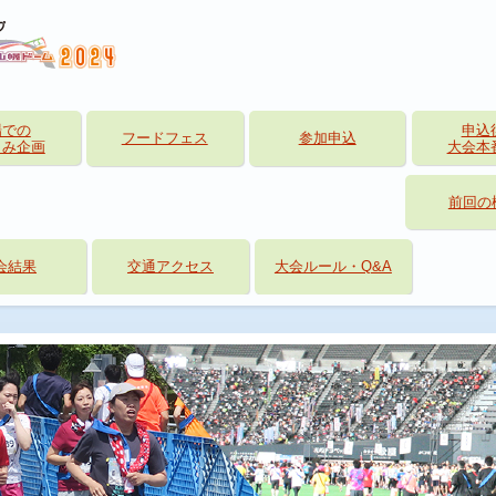
場での
申込
フードフェス
参加申込
しみ企画
大会本
前回の
会結果
交通アクセス
大会ルール・Q&A