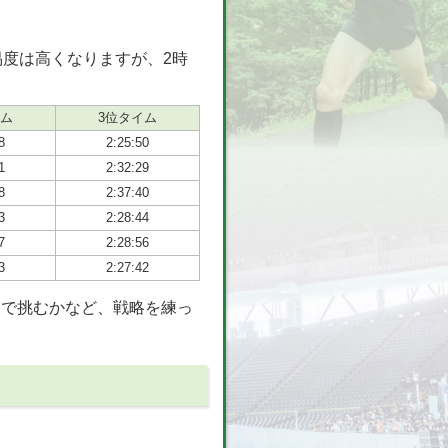
易度は高くなりますが、2時
イム
3位タイム
8
2:25:50
1
2:32:29
8
2:37:40
3
2:28:44
7
2:28:56
3
2:27:42
鋭で挑むかなど、戦略を練っ