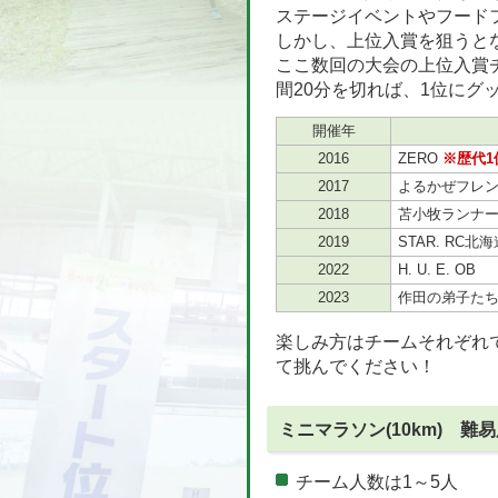
ステージイベントやフード
しかし、上位入賞を狙うと
ここ数回の大会の上位入賞
間20分を切れば、1位にグ
開催年
2016
ZERO
※歴代1
2017
よるかぜフレ
2018
苫小牧ランナ
2019
STAR. RC北
2022
H. U. E. OB
2023
作田の弟子た
楽しみ方はチームそれぞれ
て挑んでください！
ミニマラソン(10km) 難易
チーム人数は1～5人